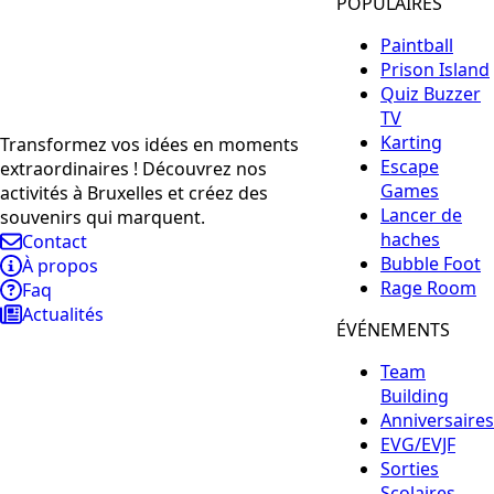
POPULAIRES
Paintball
Prison Island
Quiz Buzzer
TV
Karting
Transformez vos idées en moments
Escape
extraordinaires ! Découvrez nos
Games
activités à Bruxelles et créez des
Lancer de
souvenirs qui marquent.
haches
Contact
Bubble Foot
À propos
Rage Room
Faq
Actualités
ÉVÉNEMENTS
Team
Building
Anniversaires
EVG/EVJF
Sorties
Scolaires