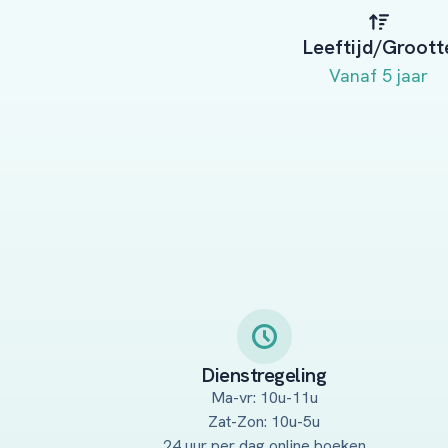
Leeftijd/Groott
Vanaf 5 jaar
Dienstregeling
Ma-vr: 10u-11u
Zat-Zon: 10u-5u
24 uur per dag online boeken