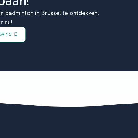
baan!
n badminton in Brussel te ontdekken.
r nu!
59 15