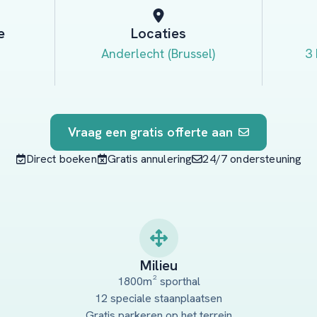
e
Locaties
Anderlecht (Brussel)
3
Vraag een gratis offerte aan
Direct boeken
Gratis annulering
24/7 ondersteuning
Milieu
1800m² sporthal
12 speciale staanplaatsen
Gratis parkeren op het terrein