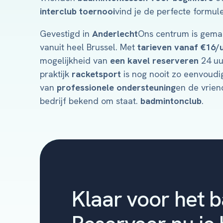
interclub toernooi
vind je de perfecte formule
Gevestigd in
Anderlecht
Ons centrum is gemak
vanuit heel Brussel. Met
tarieven vanaf €16/
mogelijkheid van
een kavel reserveren
24 uu
praktijk
racketsport
is nog nooit zo eenvoudig
van
professionele ondersteuning
en de vrien
bedrijf bekend om staat.
badmintonclub
.
Klaar voor het 