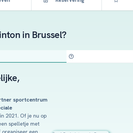
nton in Brussel?
ijke,
rtner sportcentrum
ciale
in 2021. Of je nu op
een spelletje met
 organiseer een