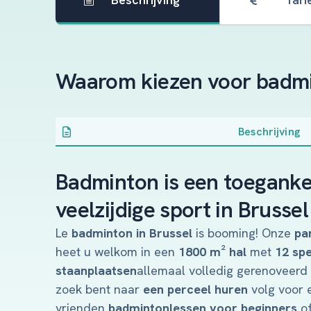
Waarom kiezen voor badmi
Beschrijving
Badminton is een toegankel
veelzijdige sport in Brussel
Le
badminton in Brussel
is booming! Onze
pa
heet u welkom in een
1800 m² hal
met
12 spe
staanplaatsen
allemaal volledig gerenoveerd 
zoek bent naar
een perceel huren
volg voor 
vrienden
badmintonlessen voor beginners
of