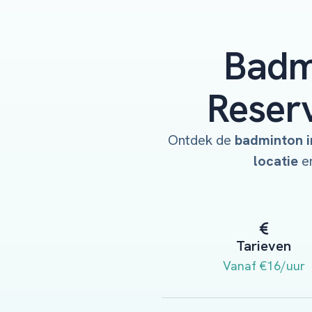
Badm
Reserv
Ontdek de
badminton i
locatie
e
Tarieven
Vanaf €16/uur