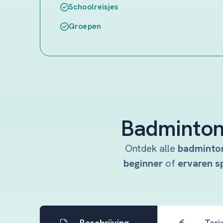
Schoolreisjes
Groepen
Badminton 
Ontdek alle
badminton
beginner
of
ervaren s
Beschrijving
Tari