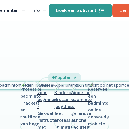
nementen
Info
Boek een activiteit
Een
Populair ⭐