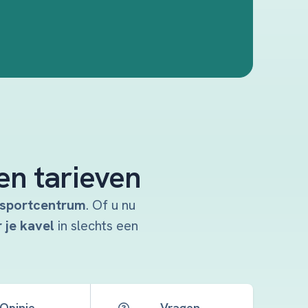
en tarieven
k sportcentrum
. Of u nu
 je kavel
in slechts een
Opinie
Vragen