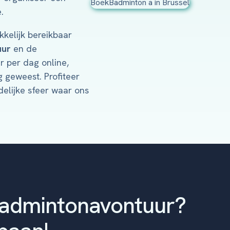
.
kelijk bereikbaar
uur
en de
r per dag online,
 geweest. Profiteer
delijke sfeer waar ons
badmintonavontuur?