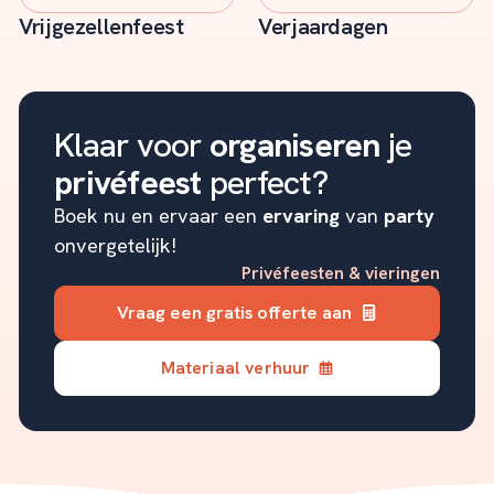
Vrijgezellenfeest
Verjaardagen
Klaar voor
organiseren
je
privéfeest
perfect?
Boek nu en ervaar een
ervaring
van
party
onvergetelijk!
Privéfeesten & vieringen
Vraag een gratis offerte aan
Materiaal verhuur