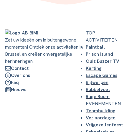
TOP
Zet uw ideeën om in buitengewone
ACTIVITEITEN
momenten! Ontdek onze activiteiten in
Paintball
Brussel en creëer onvergetelijke
Prison Island
herinneringen.
Quiz Buzzer TV
Contact
Karting
Over ons
Escape Games
Faq
Bijlwerpen
Nieuws
Bubbelvoet
Rage Room
EVENEMENTEN
Teambuilding
Verjaardagen
Vrijgezellenfeest
Schoolreisjes