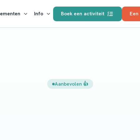
nementen
Info
Boek een activiteit
Een
Aanbevolen 👍