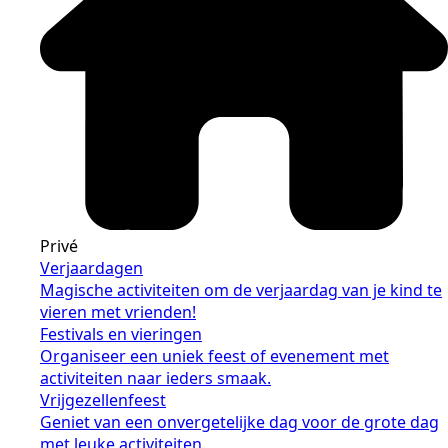
Privé
Verjaardagen
Magische activiteiten om de verjaardag van je kind te
vieren met vrienden!
Festivals en vieringen
Organiseer een uniek feest of evenement met
activiteiten naar ieders smaak.
Vrijgezellenfeest
Geniet van een onvergetelijke dag voor de grote dag
met leuke activiteiten.