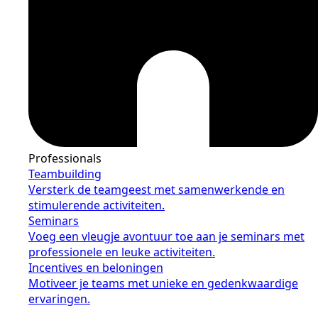
Professionals
Teambuilding
Versterk de teamgeest met samenwerkende en
stimulerende activiteiten.
Seminars
Voeg een vleugje avontuur toe aan je seminars met
professionele en leuke activiteiten.
Incentives en beloningen
Motiveer je teams met unieke en gedenkwaardige
ervaringen.