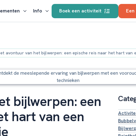
nementen
Info
Boek een activiteit
Een
et avontuur van het bijlwerpen: een epische reis naar het hart van
et bijlwerpen: een
Cate
et hart van een
Activite
Bubbelv
ie
Bijlwer
Paintba