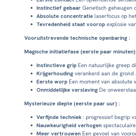
Instinctief gebaar
Genetisch geheugen o
Absolute concentratie
laserfocus op het
Tevredenheid staat voorop
explosie van
Vooruitstrevende technische openbaring :
Magische initiatiefase (eerste paar minuten) 
Instinctieve grip
Een natuurlijke greep d
Krijgerhouding
verankerd aan de grond a
Eerste worp
Een moment van absolute 
Onmiddellijke verslaving
De onweerstaan
Mysterieuze diepte (eerste paar uur) :
Verfijnde techniek
: progressief begrip 
Nauwkeurigheid verhogen
spectaculaire
Meer vertrouwen
Een gevoel van voorou