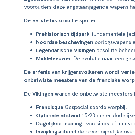
voorouders deze angstaanjagende wapens ha
De eerste historische sporen :
Prehistorisch tijdperk
fundamentele jach
Noordse beschavingen
oorlogswapens en
Legendarische Vikingen
absolute beheer
Middeleeuwen
De evolutie naar een geco
De erfenis van krijgersvolkeren wordt vert
onbetwiste meesters van de franciske worp 
De Vikingen waren de onbetwiste meesters i
Francisque
Gespecialiseerde werpbijl
Optimale afstand
15-20 meter dodelijk
Dagelijkse training
: van kinds af aan voo
Inwijdingsritueel
de onvermijdelijke ove