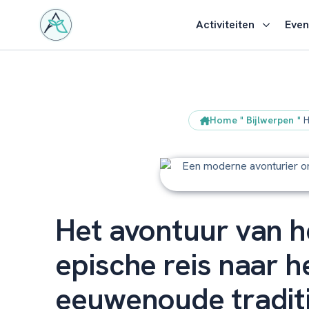
Activiteiten
Eve
Home
"
Bijlwerpen
"
H
Het avontuur van h
epische reis naar h
eeuwenoude tradit