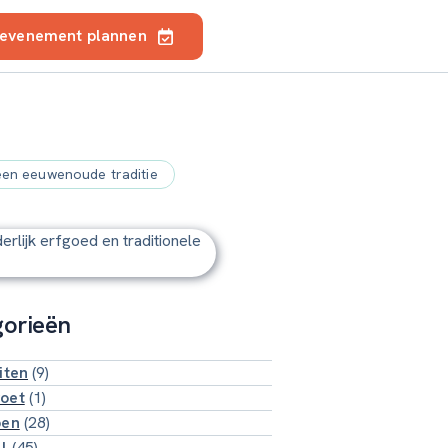
 evenement plannen
 een eeuwenoude traditie
gorieën
iten
(9)
oet
(1)
pen
(28)
ll
(45)