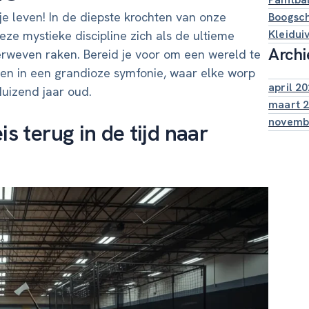
je leven! In de diepste krochten van onze
Boogsch
Kleidui
ze mystieke discipline zich als de ultieme
Archi
erweven raken. Bereid je voor om een wereld te
en in een grandioze symfonie, waar elke worp
april 2
uizend jaar oud.
maart 
novemb
s terug in de tijd naar