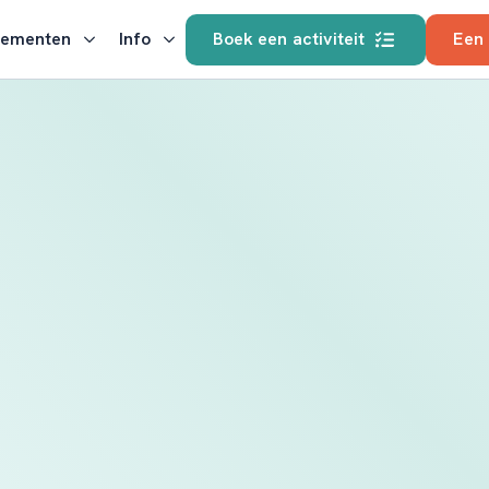
nementen
Info
Boek een activiteit
Een