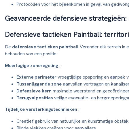
Protocollen voor het bijeenkomen in geval van gedwon
Geavanceerde defensieve strategieën:
Defensieve tactieken Paintball: territo
De
defensieve tactieken paintball
Verander elk terrein in
behouden van een positie.
Meerlagige zoneregeling :
Externe perimeter
vroegtijdige opsporing en aanpak va
Tussenliggende zone
aanvallen vertragen en kanalise
Defensieve kern
maximale weerstand en gecoördineer
Terugvalposities
veilige evacuatie- en hergroeperings
Tijdelijke versterkingstechnieken :
Creatief gebruik van natuurlijke en kunstmatige obstak
Blinde vlekken creëren voor aanvallers