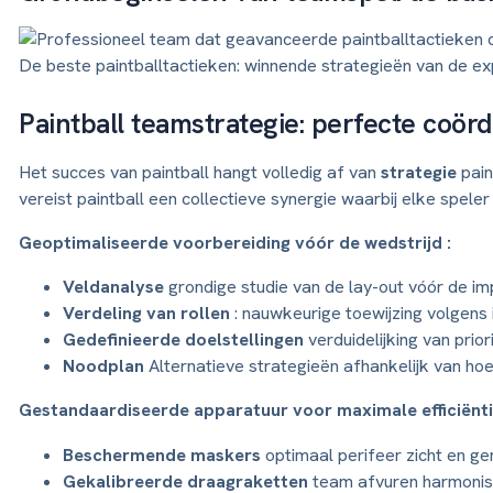
De beste paintballtactieken: winnende strategieën van de ex
Paintball teamstrategie: perfecte coörd
Het succes van paintball hangt volledig af van
strategie
pain
vereist paintball een collectieve synergie waarbij elke spele
Geoptimaliseerde voorbereiding vóór de wedstrijd :
Veldanalyse
grondige studie van de lay-out vóór de i
Verdeling van rollen
: nauwkeurige toewijzing volgens 
Gedefinieerde doelstellingen
verduidelijking van prior
Noodplan
Alternatieve strategieën afhankelijk van hoe
Gestandaardiseerde apparatuur voor maximale efficiënti
Beschermende maskers
optimaal perifeer zicht en g
Gekalibreerde draagraketten
team afvuren harmoni