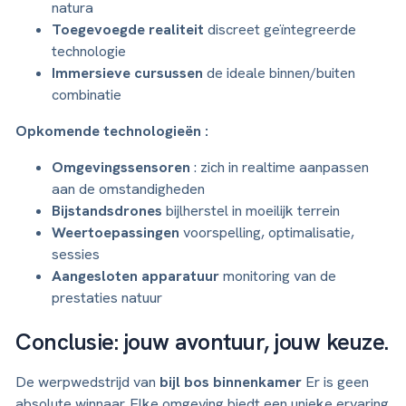
natura
Toegevoegde realiteit
discreet geïntegreerde
technologie
Immersieve cursussen
de ideale binnen/buiten
combinatie
Opkomende technologieën :
Omgevingssensoren
: zich in realtime aanpassen
aan de omstandigheden
Bijstandsdrones
bijlherstel in moeilijk terrein
Weertoepassingen
voorspelling, optimalisatie,
sessies
Aangesloten apparatuur
monitoring van de
prestaties natuur
Conclusie: jouw avontuur, jouw keuze.
De werpwedstrijd van
bijl bos binnenkamer
Er is geen
absolute winnaar. Elke omgeving biedt een unieke ervaring