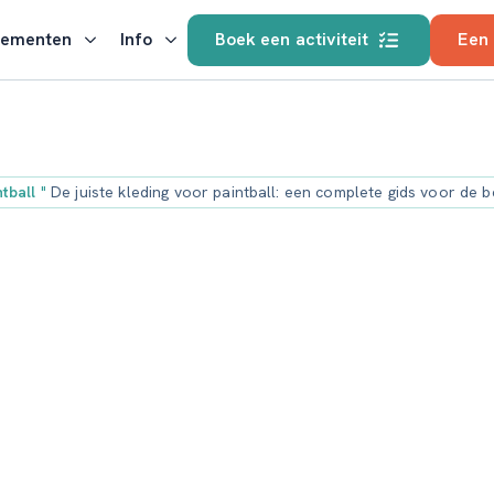
nementen
Info
Boek een activiteit
Een
ntball
"
De juiste kleding voor paintball: een complete gids voor de b