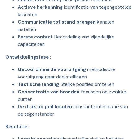
Actieve herkenning
identificatie van tegengestelde
krachten
Communicatie tot stand brengen
kanalen
instellen
Eerste contact
Beoordeling van vijandelijke
capaciteiten
Ontwikkelingsfase :
Gecoördineerde vooruitgang
methodische
vooruitgang naar doelstellingen
Tactische landing
Sterke posities omzeilen
Concentratie van branden
focussen op zwakke
punten
De druk op peil houden
constante intimidatie van
de tegenstander
Resolutie :
Laatste aanval
beslissend offensief op het doel