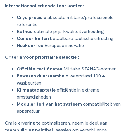
Internationaal erkende fabrikanten:
Crye precisie
absolute militaire/professionele
referentie
Rothco
optimale prijs-kwaliteitverhouding
Condor Buiten
betaalbare tactische uitrusting
Helikon-Tex
Europese innovatie
Criteria voor prioritaire selectie :
Officiële certificaten
Militaire STANAG-normen
Bewezen duurzaamheid
weerstand 100 +
wasbeurten
Klimaatadaptatie
efficiëntie in extreme
omstandigheden
Modulariteit van het systeem
compatibiliteit van
apparatuur
Om je ervaring te optimaliseren, neem je deel aan
teambuilding paintball sessies
om verschillende