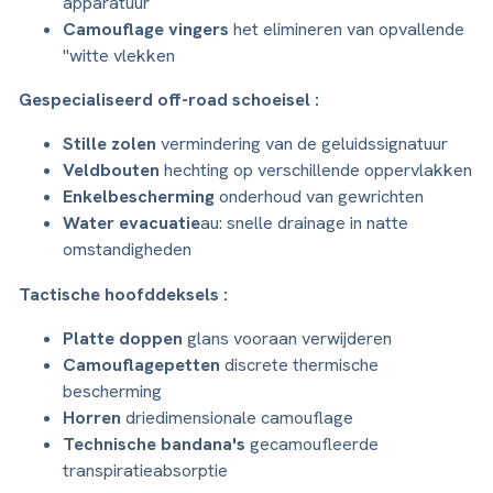
apparatuur
Camouflage vingers
het elimineren van opvallende
"witte vlekken
Gespecialiseerd off-road schoeisel :
Stille zolen
vermindering van de geluidssignatuur
Veldbouten
hechting op verschillende oppervlakken
Enkelbescherming
onderhoud van gewrichten
Water evacuatie
au: snelle drainage in natte
omstandigheden
Tactische hoofddeksels :
Platte doppen
glans vooraan verwijderen
Camouflagepetten
discrete thermische
bescherming
Horren
driedimensionale camouflage
Technische bandana's
gecamoufleerde
transpiratieabsorptie