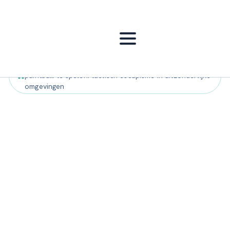
Home
"
Paintball
"
De mooiste landschappen om
paintball te spelen: tactisch escapisme in uitzonderlijke
omgevingen